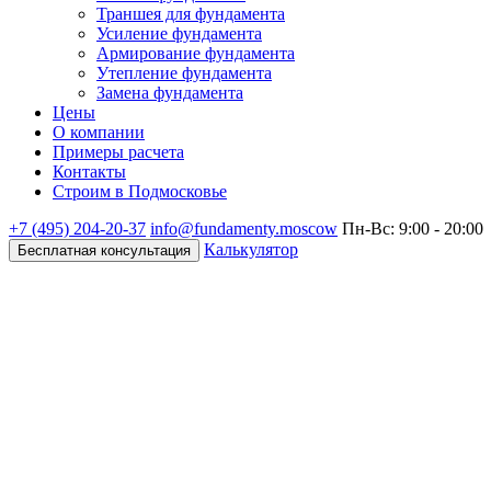
Траншея для фундамента
Усиление фундамента
Армирование фундамента
Утепление фундамента
Замена фундамента
Цены
О компании
Примеры расчета
Контакты
Строим в Подмосковье
+7 (495)
204-20-37
info@fundamenty.moscow
Пн-Вс: 9:00 - 20:00
Калькулятор
Бесплатная консультация