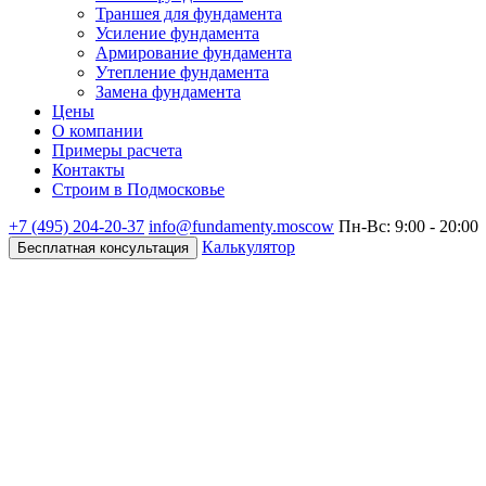
Траншея для фундамента
Усиление фундамента
Армирование фундамента
Утепление фундамента
Замена фундамента
Цены
О компании
Примеры расчета
Контакты
Строим в Подмосковье
+7 (495)
204-20-37
info@fundamenty.moscow
Пн-Вс: 9:00 - 20:00
Калькулятор
Бесплатная консультация